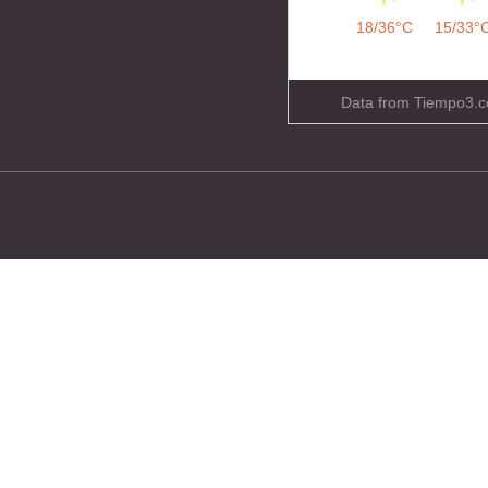
18/36°C
15/33°
Data from
Tiempo3.