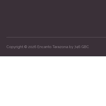
Copyright ©
2026
Encanto Tarazona by
746 GBC