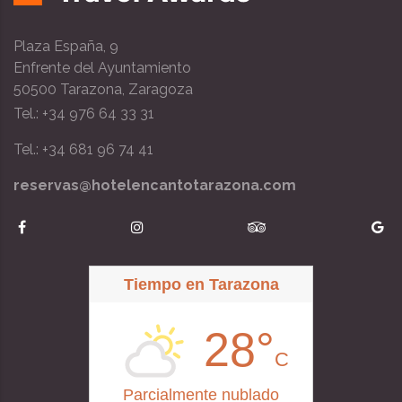
Plaza España, 9
Enfrente del Ayuntamiento
50500 Tarazona, Zaragoza
Tel.: +34 976 64 33 31
Tel.: +34 681 96 74 41
reservas@hotelencantotarazona.com
Tiempo en Tarazona
28°
C
Parcialmente nublado