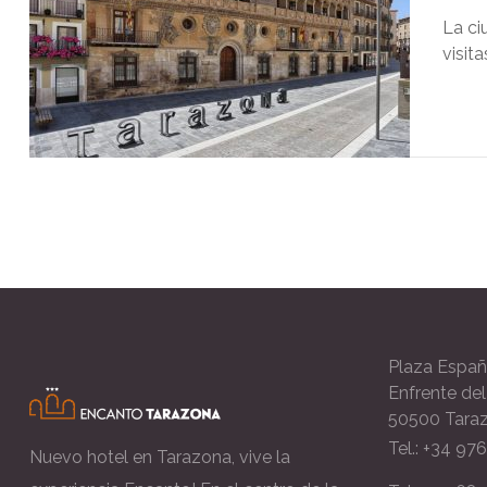
La ci
visit
Plaza Españ
Enfrente de
50500 Tara
Tel.: +34 97
Nuevo hotel en Tarazona, vive la