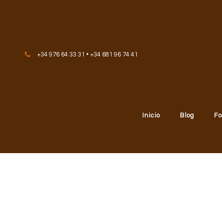
Skip to content
+34 976 64 33 31 • +34 681 96 74 41
Inicio
Blog
Fo