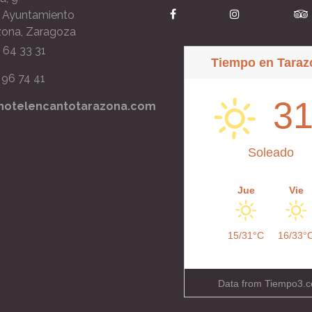
l Ayuntamiento
zona, Zaragoza
6 64 33 31
Tiempo en Taraz
1 96 74 41
31
hotelencantotarazona.com
Soleado
Jue
Vie
15/31°C
16/33°
Data from
Tiempo3.